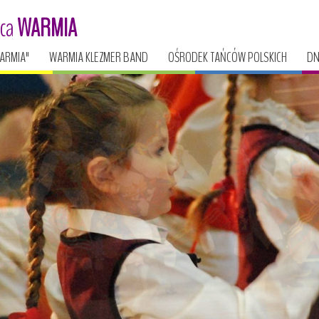
ńca
WARMIA
ARMIA"
WARMIA KLEZMER BAND
OŚRODEK TAŃCÓW POLSKICH
DN