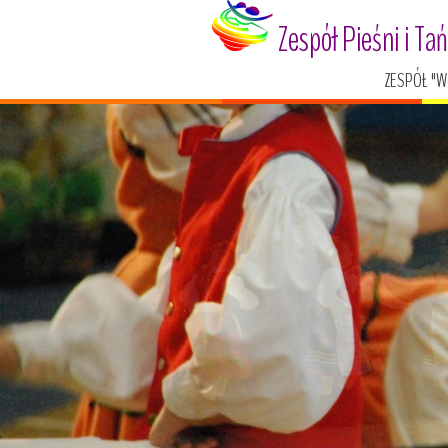
Zespół Pieśni i Ta
ZESPÓŁ "W