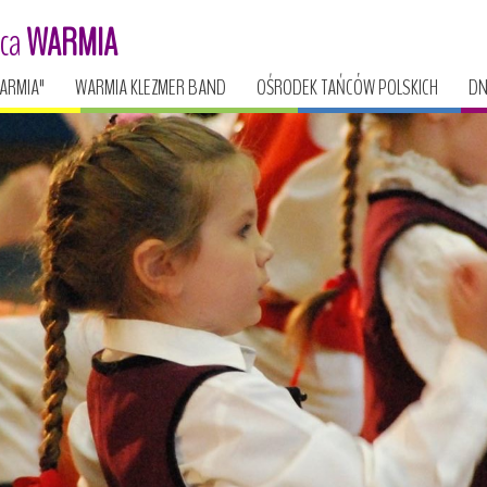
ńca
WARMIA
ARMIA"
WARMIA KLEZMER BAND
OŚRODEK TAŃCÓW POLSKICH
DN