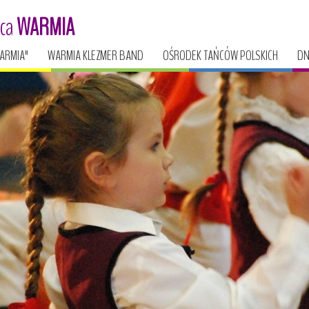
ńca
WARMIA
ARMIA"
WARMIA KLEZMER BAND
OŚRODEK TAŃCÓW POLSKICH
DN