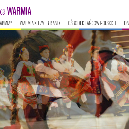
ńca
WARMIA
ARMIA"
WARMIA KLEZMER BAND
OŚRODEK TAŃCÓW POLSKICH
DN