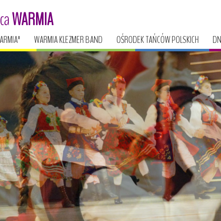
ńca
WARMIA
ARMIA"
WARMIA KLEZMER BAND
OŚRODEK TAŃCÓW POLSKICH
DN