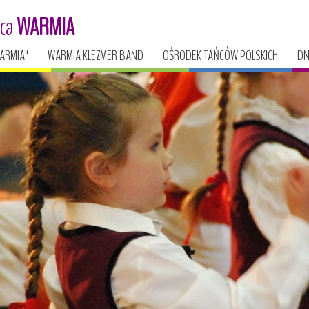
ńca
WARMIA
ARMIA"
WARMIA KLEZMER BAND
OŚRODEK TAŃCÓW POLSKICH
DN